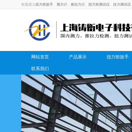
欢迎进入
扭力矩扳手
、
测力计
、
推拉力计
、
扭力矩测试仪
、
拉力测试仪
网站首页
产品展示
扭力矩扳手
联系我们