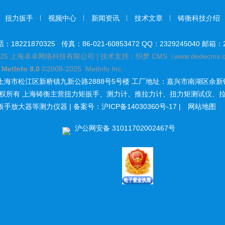
扭力扳手
视频中心
新闻资讯
技术文章
铸衡科技介绍
8221870325 传真：86-021-60853472 QQ：2329245040 邮箱：23
25 上海卓卓网络科技有限公司 | 技术支持：织梦 CMS（www.dedecms.
y
MetInfo 8.0
©2008-2025
MetInfo Inc.
上海市松江区新桥镇九新公路2888号5号楼 工厂地址：嘉兴市南湖区余新
版权所有
上海铸衡主营
扭力矩扳手
、
测力计
、
推拉力计
、
扭力矩测试仪
、
扳手放大器
等测力仪器 | 备案号：
沪ICP备14030360号-17
|
网站地图
沪公网安备 31011702002467号