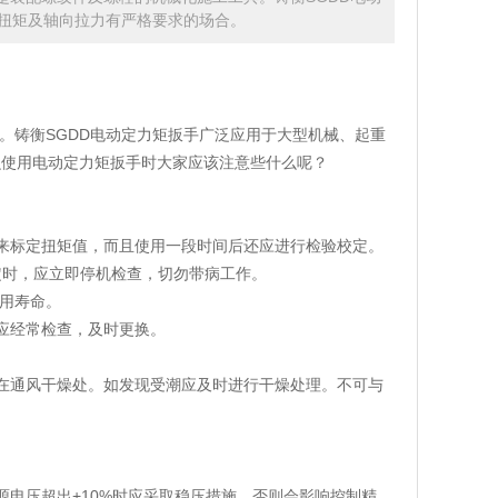
扭矩及轴向拉力有严格要求的场合。
。铸衡SGDD电动定力矩扳手广泛应用于大型机械、起重
么使用电动定力矩扳手时大家应该注意些什么呢？
来标定扭矩值，而且使用一段时间后还应进行检验校定。
定时，应立即停机检查，切勿带病工作。
使用寿命。
应经常检查，及时更换。
在通风干燥处。如发现受潮应及时进行干燥处理。不可与
电压超出+10%时应采取稳压措施，否则会影响控制精