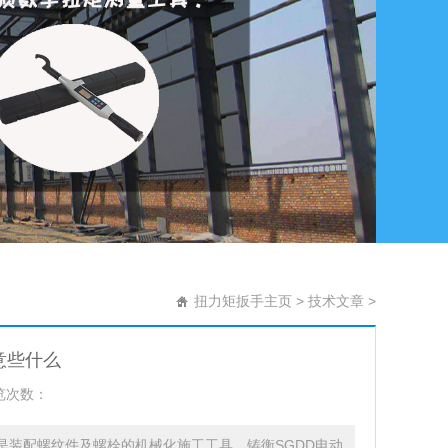
扭力矩扳手主页
>
技术文章
>
意些什么
览次数：
是装配螺纹件及螺栓的机械化施工工具。铸衡SGDD电动