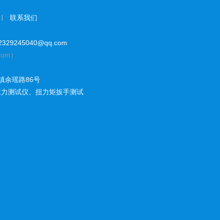
联系我们
29245040@qq.com
com）
镇余瑶路86号
拉力测试仪
、
扭力矩扳手测试