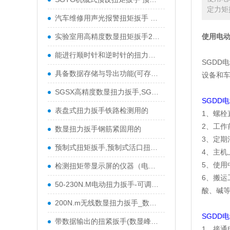
定力矩
汽车维修用声光报警扭矩扳手 SGSX系列带声光警示
实验室用高精度数显扭矩扳手2-10NM 10-50NM
使用电
能进行顺时针和逆时针的扭力扳手,双向扭矩测量电
SGDD
具备数据存储与导出功能(可存500组数据)数显式扭
设备和
SGSX高精度数显扭力扳手,SGTS可连电脑数显扭力扳
SGDD
表盘式扭力扳手铁路检测用的
1、螺
2、工作
数显扭力扳手钢筋紧固用的
3、定期
预制式扭矩扳手,预制式活口扭矩扳手,开口预制式
4、主
5、使用
检测扭矩带显示屏的仪器（电子数显扭力扳手）
6、搬
50-230N.M电动扭力扳手-可调节电动扭力扳手
酸、碱
200N.m无线数显扭力扳手_数显无线扭力扳手
SGDD
带数据输出的扭紧扳手(数显峰值扭矩扳手)
1、接通