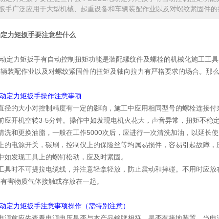
扳手广泛应用于大型机械、起重设备和车辆装配作业以及对螺纹紧固件的
动定
力矩扳手
要注意些什么
电动定力矩扳手有自动控制扭矩功能是装配螺纹件及螺栓的机械化施工工具
车辆装配作业以及对螺纹紧固件的扭矩及轴向拉力有严格要求的场合。那
电动定力矩扳手操作注意事项
栓直径的大小对控制精度有一定的影响，施工中应用相同型号的螺栓连接付
前应开机空转3-5分钟。操作中如发现电机火花大，声音异常，扭矩不稳
清洗和更换油脂，一般在工作5000次后，应进行一次清洗加油，以延长
机上的电源开关，碳刷，控制仪上的保险丝等均属易损件，容易引起故障，
中如发现工具上的螺钉松动，应及时紧固。
运工具时不可提拉电缆线，并注意轻拿轻放，防止震动和摔碰。不用时应放
等有害物质气体接触或存放在一起。
电动定力矩扳手注意事项操作（需特别注意）
电源前应先查看电源电压是否与本产品铭牌相符，是否有接地装置。当电源