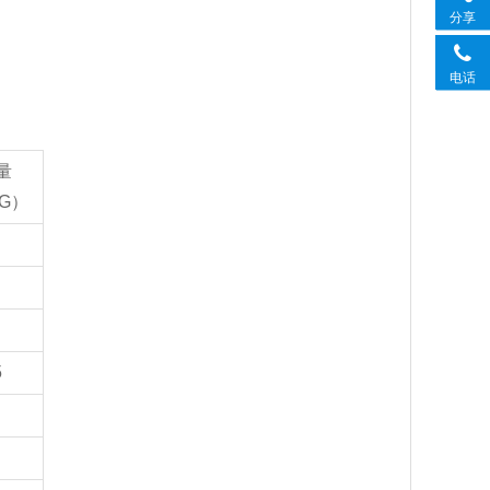
分享
电话
量
G）
5