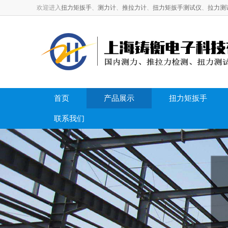
欢迎进入
扭力矩扳手
、
测力计
、
推拉力计
、
扭力矩扳手测试仪
、
拉力测
首页
产品展示
扭力矩扳手
联系我们