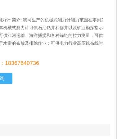
式测力计 简介: 我司生产的机械式测力计测力范围在零到2
本机械式测力计可供石油钻井和修井以及矿业勘探指示
可供江河运输、海洋捕捞和各种锚链的拉力测量；可供
于水雷的布放及排除作业；可供电力行业高压线布线时
18367640736
询