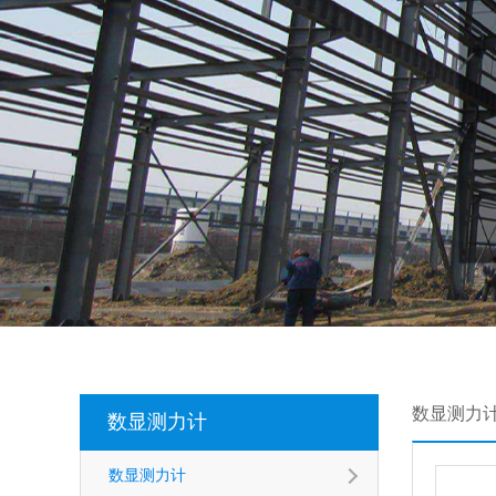
数显测力
数显测力计
数显测力计