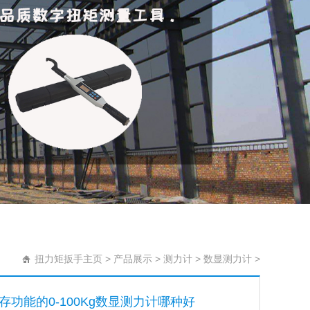
扭力矩扳手主页
>
产品展示
>
测力计
>
数显测力计
>
存功能的0-100Kg数显测力计哪种好