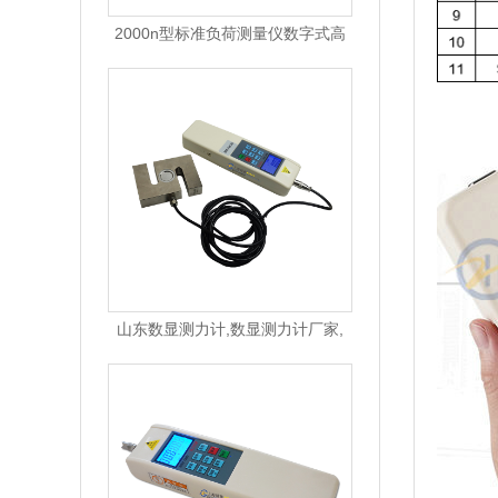
2000n型标准负荷测量仪数字式高
山东数显测力计,数显测力计厂家,