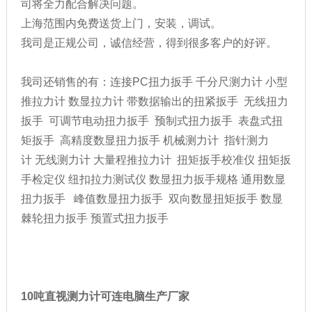
司将全力配合解决问题。
上海范围内免费送货上门，安装，调试。
我司是正规公司，诚信经营，得到很多客户的好评。
我司还销售的有：
连接PC扭力扳手
千分尺测力计
小型
推拉力计
数显拉力计
带数据输出的扭紧扳手
无线扭力
扳手
可调节电动扭力扳手
预制式扭力扳手
表盘式扭
矩扳手
高精度数显扭力扳手
机械测力计
指针测力
计
无线测力计
大量程推拉力计
扭矩扳手校准仪
扭矩扳
手检定仪
纽扣拉力测试仪
数显扭力扳手规格
通用数显
扭力扳手
峰值数显扭力扳手
双向数显扭矩扳手
数显
棘轮扭力扳手
预置式扭力扳手
10吨直视测力计可连电脑生产厂家