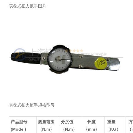
表盘式扭力扳手图片
表盘式扭力扳手规格型号
产品型号
测量范围
分度值
长度
重量
方
(Model)
（N.m
）
（N.m
）
（mm
）
（KG
）
（i