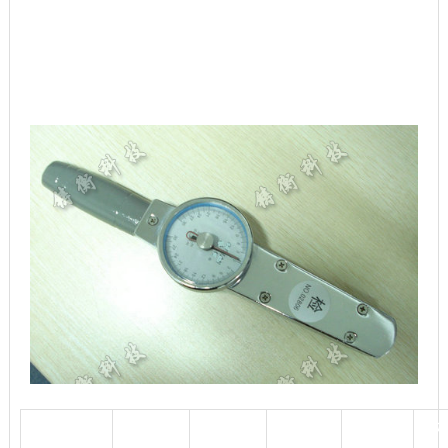
作5000次或1年应对扳手进行一次校准。
5、当发现扳手有失灵或数值不准确时，应由专门计量人员进行
调正和维修，非检定人员不得随意拆卸。
表盘式扭力扳手40-200N.m
表盘（指针）扭力扳手规格型号
产品型号
测量范围
分度值
长度
重量
方