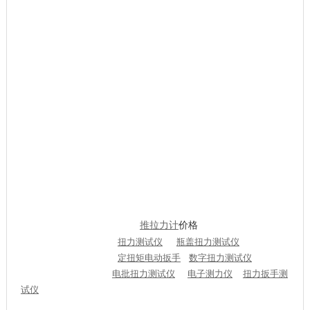
售后服务：
本公司销售的所有产品一律按我司三包规则：如有质量问题，
七天包换，一年保修，维身维修。
以下情况下不享受包退换货服务：
1由于人为原因造成的机器损坏，外力碰撞，坠落，等其他原因
造成的个人失误
2免费保修期外，我们提供有偿维修服务（只收成本配件费
用）
3客户自行拆机或撕毁，涂改机身所贴的易碎保修标贴，则视为
主动放弃保修权利
4包修，包换期内发生商品外观磨损及附属配件缺少的
5非承担保修责任的第三方拆动，改装，改版造成损坏的。
数字
推拉力计
价格
你可能很想知道：
表盘拉力计规格型
号
机械式拉力表
数显
扭力测试仪
瓶盖扭力测试仪
数字推拉
力计
手动扭力扳手
定
扭矩
电动扳手
数字扭力测试仪
国产扭
力扳手
数字压力计
电批扭力测试仪
电子测力仪
扭力扳手测
试仪
定扭力扳手
表盘式扭力扳手
http://www.91laliji。。ｃｏ
本文由
：