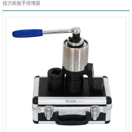
扭力矩扳手倍增器