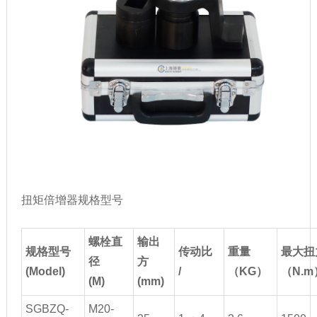
扭矩倍增器规格型号
螺栓直
输出
规格型号
传动比
重量
最大扭
径
方
(Model)
/
（KG）
（N.m
(M)
(mm)
SGBZQ-
M20-