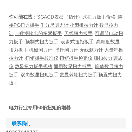
你可能在找：
SGACD表盘（指针）式扭力扳手价格
连
接PC扭力扳手
千分尺
测力计
小型
推拉力计
数显拉力
计
带数据输出的扭紧扳手
无线扭力扳手
可调节
电动扭
力扳手
预制式扭力扳手
表盘式
扭矩扳手
高精度
数显
扭力扳手
机械测力计
指针测力计
无线测力计
大量程推
拉力计
扭矩扳手校准仪
扭矩扳手检定仪
纽扣
拉力测试
仪
数显扭力扳手规格
通用数显扭力扳手
峰值数显扭力
扳手
双向
数显扭矩扳手
数显棘轮扭力扳手
预置式扭力
扳手
电力行业专用50倍扭矩倍增器
联系我们