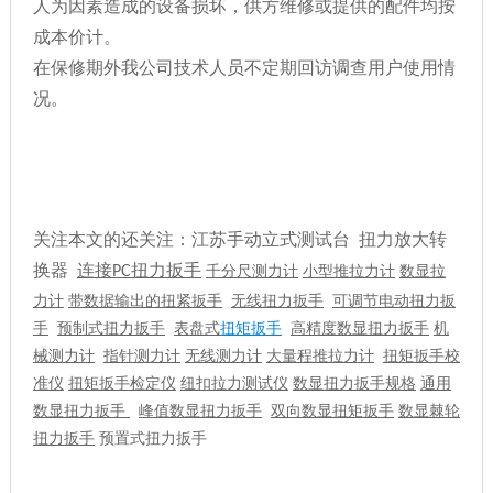
人为因素造成的设备损坏，供方维修或提供的配件均按
成本价计。
在保修期外我公司技术人员不定期回访调查用户使用情
况。
关注本文的还关注：
江苏手动立式测试台
扭力放大转
换器
连接
扭力扳手
测力计
PC
千分尺
小型
推拉力计
数显拉
无线扭力扳手
力计
带数据输出的扭紧扳手
可调节
电动扭力扳
预制式扭力扳手
机
手
表盘式
扭矩扳手
高精度
数显扭力扳手
械测力计
指针测力计
无线测力计
大量程推拉力计
扭矩扳手校
扭矩扳手检定仪
数显扭力扳手规格
准仪
纽扣
拉力测试仪
通用
数显扭矩扳手
数显扭力扳手
峰值数显扭力扳手
双向
数显棘轮
扭力扳手
预置式扭力扳手