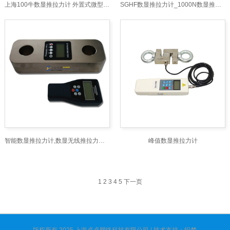
上海100牛数显推拉力计 外置式微型测力计
SGHF数显推拉力计_1000N数显推拉力计
智能数显推拉力计,数显无线推拉力计厂家,数字智能推拉力计价格
峰值数显推拉力计
1
2
3
4
5
下一页