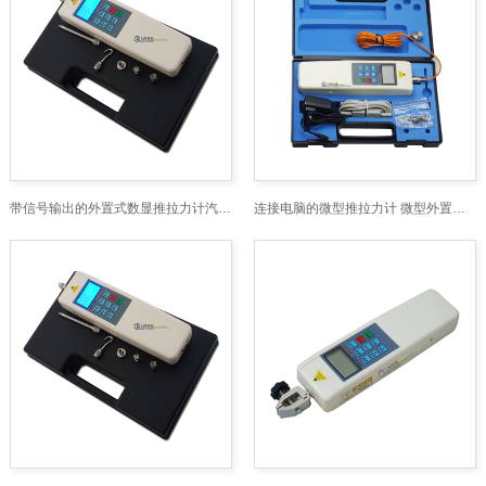
带信号输出的外置式数显推拉力计汽车专用
连接电脑的微型推拉力计 微型外置传感器 微型测力计可连电脑