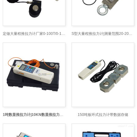
定做大量程推拉力计厂家0-100T/0-1000KN
S型大量程推拉力计|测量范围20-200KN大量程推拉力计S型
1吨数显推拉力计|10KN数显推拉力计|推拉力计数显的
150吨板环式拉力计带数据存储