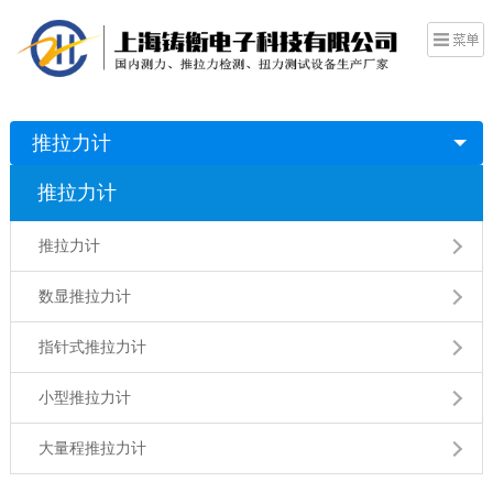
推拉力计
推拉力计
推拉力计
数显推拉力计
指针式推拉力计
小型推拉力计
大量程推拉力计