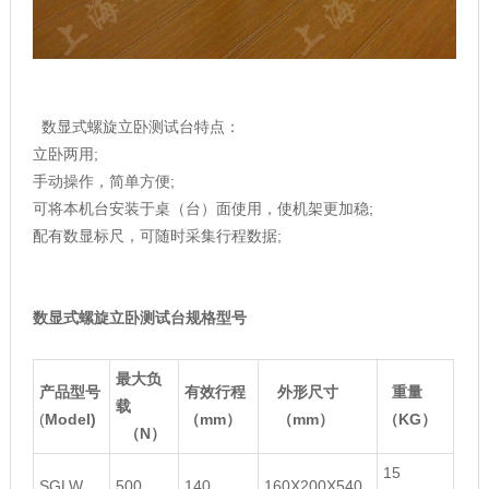
数显式螺旋立卧测试台特点：
立卧两用;
手动操作，简单方便;
可将本机台安装于桌（台）面使用，使机架更加稳;
配有数显标尺，可随时采集行程数据;
数显式螺旋立卧测试台规格型号
最大负
产品型号
有效行程
外形尺寸
重量
载
(
Model)
（mm）
（
mm）
（KG）
（
N）
15
SGLW
500
140
160X200X540