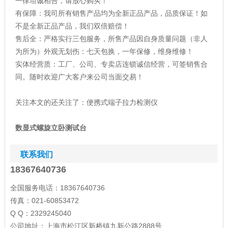
一律坦诚相告，请放心购买！
有保障：我司所有销售产品均为全新正品产品，品质保证！如
不是全新正品产品，我们双倍赔偿！
售后全：严格实行三包服务，所售产品因自身质量问题（非人
为所为）外观无划伤：七天包换，一年保修，维身维修！
实体经营质：工厂、公司、专卖店连锁诚信经营，可签销售合
同。随时欢迎广大客户来公司当面交易！
关注本文的还关注了：
便携式端子拉力检测仪
数显式螺旋立卧测试台
联系我们
18367640736
全国服务电话：18367640736
传真：021-60853472
Q Q：2329245040
公司地址：上海市松江区新桥镇九新公路2888号