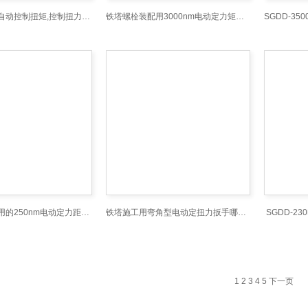
电动扭力扳手自动控制扭矩,控制扭力电动拧紧扳手,300-500公斤电动扳手
铁塔螺栓装配用3000nm电动定力矩扳手厂家
高强螺栓紧固用的250nm电动定力距扳手
铁塔施工用弯角型电动定扭力扳手哪里有卖
SGDD-
1
2
3
4
5
下一页