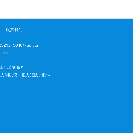
联系我们
29245040@qq.com
com）
镇余瑶路86号
拉力测试仪
、
扭力矩扳手测试