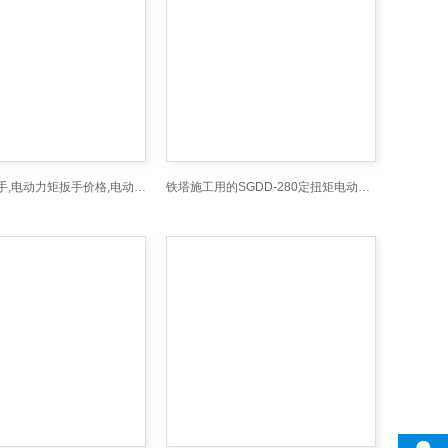
电动力矩扳手,电动力矩扳手价格,电动力矩扳手质量
铁塔施工用的SGDD-280定扭矩电动拧紧扳手