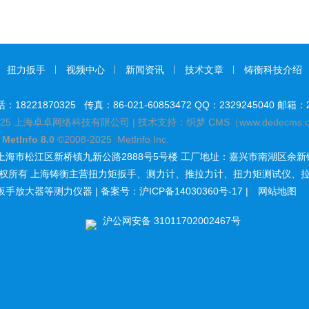
扭力扳手
视频中心
新闻资讯
技术文章
铸衡科技介绍
8221870325 传真：86-021-60853472 QQ：2329245040 邮箱：23
25 上海卓卓网络科技有限公司 | 技术支持：织梦 CMS（www.dedecms.
y
MetInfo 8.0
©2008-2025
MetInfo Inc.
上海市松江区新桥镇九新公路2888号5号楼 工厂地址：嘉兴市南湖区余新
版权所有
上海铸衡主营
扭力矩扳手
、
测力计
、
推拉力计
、
扭力矩测试仪
、
扳手放大器
等测力仪器 | 备案号：
沪ICP备14030360号-17
|
网站地图
沪公网安备 31011702002467号