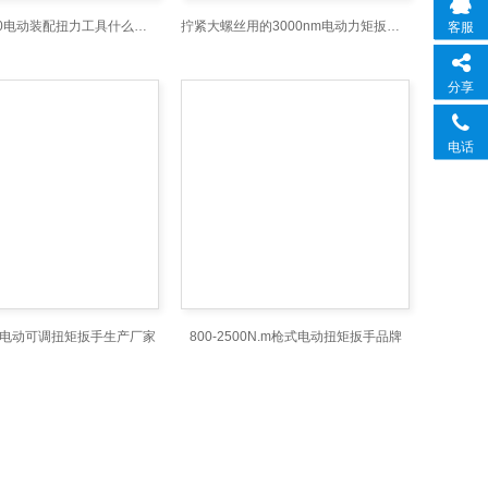
SGDD-3500电动装配扭力工具什么牌子好
拧紧大螺丝用的3000nm电动力矩扳手厂家
客服
分享
电话
230电动可调扭矩扳手生产厂家
800-2500N.m枪式电动扭矩扳手品牌