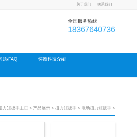
关于我们
联系我们
全国服务热线
18367640736
题/FAQ
铸衡科技介绍
扭力矩扳手主页
>
产品展示
>
扭力矩扳手
>
电动扭力矩扳手
>